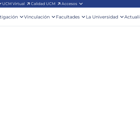
UCM Virtual
Calidad UCM
Accesos
stigación
Vinculación
Facultades
La Universidad
Actual