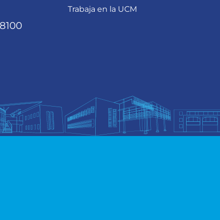
Trabaja en la UCM
68100