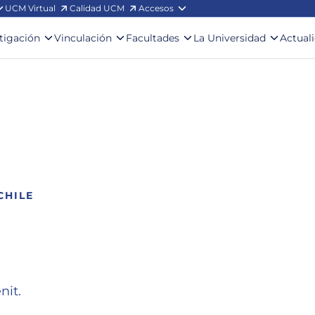
UCM Virtual
Calidad UCM
Accesos
stigación
Vinculación
Facultades
La Universidad
Actual
CHILE
nit.