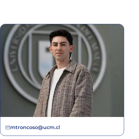
mtroncoso@ucm.cl