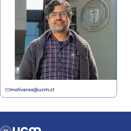
molivares@ucm.cl