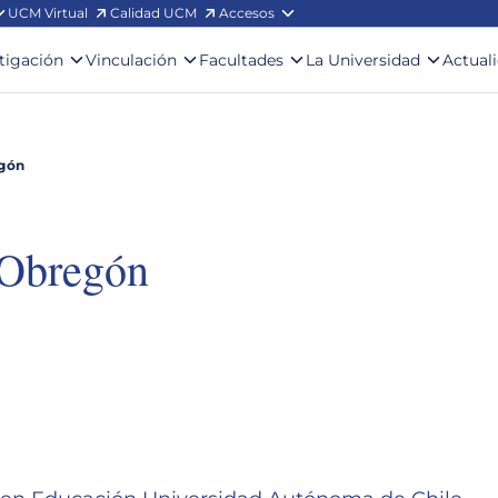
UCM Virtual
Calidad UCM
Accesos
stigación
Vinculación
Facultades
La Universidad
Actual
gón
 Obregón