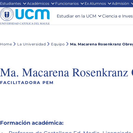
Estudiantes
Académicos
Funcionarios
Ex Alumnos
Admisión
Estudiar en la UCM
Ciencia e Inve
Home
La Universidad
Equipo
Ma. Macarena Rosenkranz Obre
Ma. Macarena Rosenkranz
FACILITADORA PEM
Formación académica: