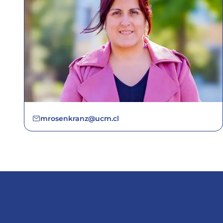
mrosenkranz@ucm.cl