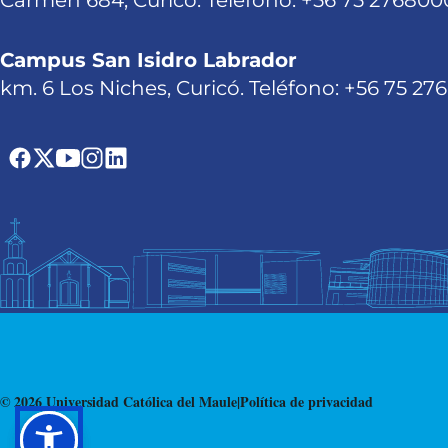
Carmen 684, Curicó. Teléfono: +56 75 276800
Campus San Isidro Labrador
km. 6 Los Niches, Curicó. Teléfono: +56 75 27
© 2026 Universidad Católica del Maule
|
Política de privacidad