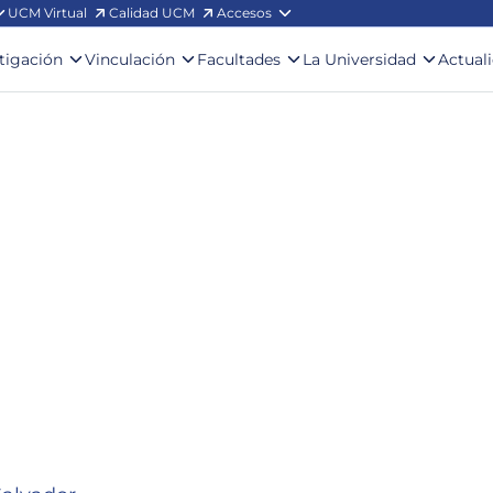
UCM Virtual
Calidad UCM
Accesos
stigación
Vinculación
Facultades
La Universidad
Actual