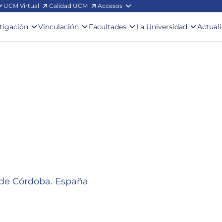
UCM Virtual
Calidad UCM
Accesos
stigación
Vinculación
Facultades
La Universidad
Actual
ad de Córdoba. España