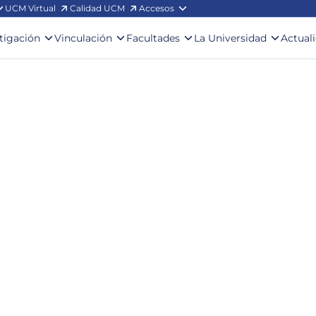
UCM Virtual
Calidad UCM
Accesos
stigación
Vinculación
Facultades
La Universidad
Actual