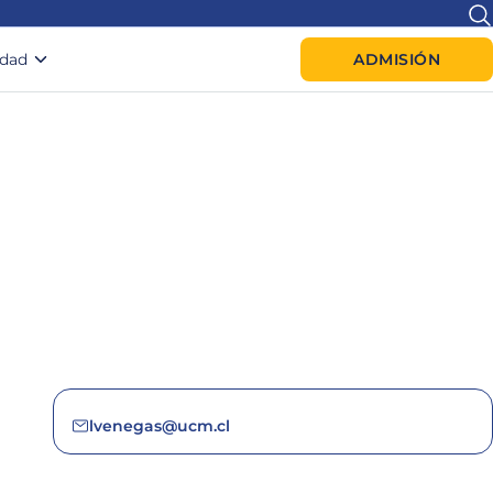
idad
ADMISIÓN
lvenegas@ucm.cl