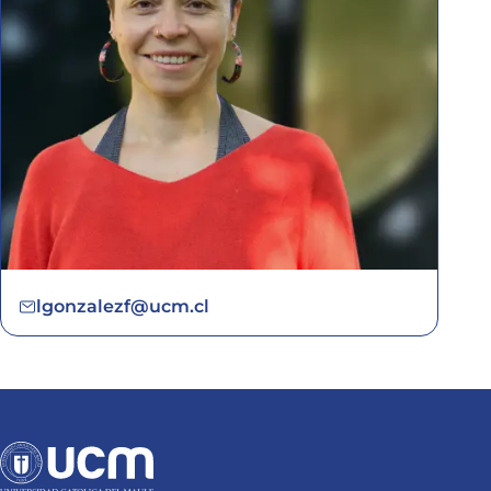
lgonzalezf@ucm.cl