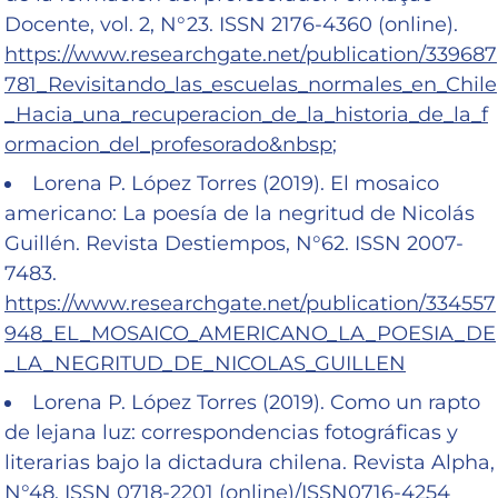
Docente, vol. 2, N°23. ISSN 2176-4360 (online).
https://www.researchgate.net/publication/339687
781_Revisitando_las_escuelas_normales_en_Chile
_Hacia_una_recuperacion_de_la_historia_de_la_f
ormacion_del_profesorado&nbsp
;
Lorena P. López Torres (2019). El mosaico
americano: La poesía de la negritud de Nicolás
Guillén. Revista Destiempos, N°62. ISSN 2007-
7483.
https://www.researchgate.net/publication/334557
948_EL_MOSAICO_AMERICANO_LA_POESIA_DE
_LA_NEGRITUD_DE_NICOLAS_GUILLEN
Lorena P. López Torres (2019). Como un rapto
de lejana luz: correspondencias fotográficas y
literarias bajo la dictadura chilena. Revista Alpha,
N°48. ISSN 0718-2201 (online)/ISSN0716-4254