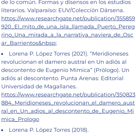
de lo común. Formas y disensos en los estudios
literarios. Valparaíso: EUV/Colección Dársena.
https://www.researchgate.net/publication/355859
920_El_mito_de_una_isla_llamada_Puerto_Pereg
rino_Una_mirada_a_la_narrativa_naviera_de_Osc
ar_Barrientos&nbsp
;
Lorena P. López Torres (2021). “Meridioneses
revolucionan el damero austral en Un adiós al
descontento de Eugenio Mimica” (Prólogo). Un
adiós al descontento. Punta Arenas: Editorial
Universidad de Magallanes.
https://www.researchgate.net/publication/350823
884_Meridioneses_revolucionan_el_damero_aust
ral_en_Un_adios_al_descontento_de_Eugenio_Mi
mica_Prologo
Lorena P. López Torres (2018).