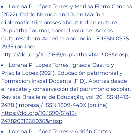
Lorena P. López Torres y Marina Fierro Concha
(2022). Pablo Neruda and Juan Marín’s
diplomatic trip: proses about Indian culture.
Rupkatha Journal, special volume “Across
Cultures: Ibero-America and India”. E-ISSN 0975-
2935 (online).
https://doi.org/10.21659/rupkatha.v14n3.05&nbsp
;
Lorena P. López Torres, Ignacia Castro y
Priscila López (2021). Educación patrimonial y
Formación Inicial Docente (FID). Aportes desde
el rescate y conservación del patrimonio escolar.
Revista Brasileira de Educação, vol. 26. ISSN1413-
2478 (impresa)/ ISSN 1809-449X (online)
https://doi.org/10.1590/S1413-
24782021260030&nbsp
;
Lorena P. López Torres y Adrián Cartes