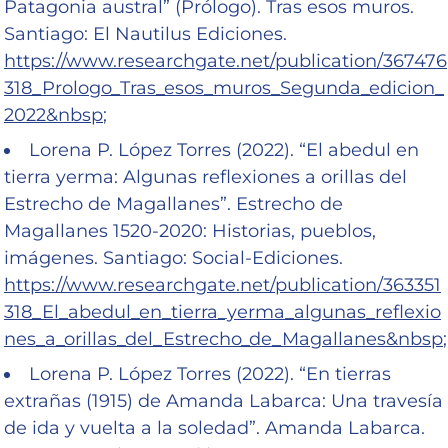
Patagonia austral” (Prólogo). Tras esos muros.
Santiago: El Nautilus Ediciones.
https://www.researchgate.net/publication/367476
318_Prologo_Tras_esos_muros_Segunda_edicion_
2022&nbsp
;
Lorena P. López Torres (2022). “El abedul en
tierra yerma: Algunas reflexiones a orillas del
Estrecho de Magallanes”. Estrecho de
Magallanes 1520-2020: Historias, pueblos,
imágenes. Santiago: Social-Ediciones.
https://www.researchgate.net/publication/363351
318_El_abedul_en_tierra_yerma_algunas_reflexio
nes_a_orillas_del_Estrecho_de_Magallanes&nbsp
;
Lorena P. López Torres (2022). “En tierras
extrañas (1915) de Amanda Labarca: Una travesía
de ida y vuelta a la soledad”. Amanda Labarca.