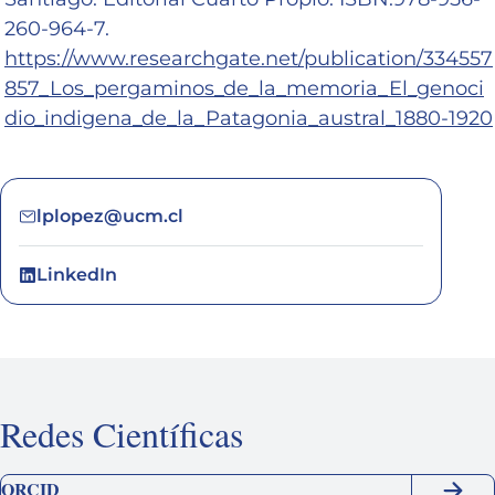
260-964-7.
https://www.researchgate.net/publication/334557
857_Los_pergaminos_de_la_memoria_El_genoci
dio_indigena_de_la_Patagonia_austral_1880-1920
lplopez@ucm.cl
LinkedIn
Redes Científicas
ORCID