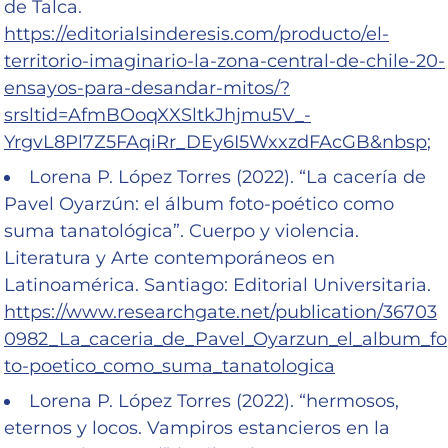
de Talca.
https://editorialsinderesis.com/producto/el-
territorio-imaginario-la-zona-central-de-chile-20-
ensayos-para-desandar-mitos/?
srsltid=AfmBOoqXXSltkJhjmu5V_-
YrgvL8Pl7Z5FAqiRr_DEy6I5WxxzdFAcGB&nbsp
;
Lorena P. López Torres (2022). “La cacería de
Pavel Oyarzún: el álbum foto-poético como
suma tanatológica”. Cuerpo y violencia.
Literatura y Arte contemporáneos en
Latinoamérica. Santiago: Editorial Universitaria.
https://www.researchgate.net/publication/36703
0982_La_caceria_de_Pavel_Oyarzun_el_album_fo
to-poetico_como_suma_tanatologica
Lorena P. López Torres (2022). “hermosos,
eternos y locos. Vampiros estancieros en la