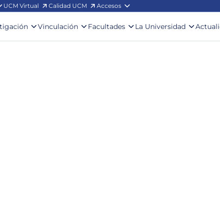
UCM Virtual
Calidad UCM
Accesos
stigación
Vinculación
Facultades
La Universidad
Actual