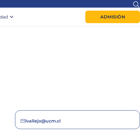
idad
ADMISIÓN
lvallejo@ucm.cl