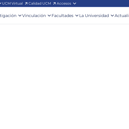
UCM Virtual
Calidad UCM
Accesos
stigación
Vinculación
Facultades
La Universidad
Actual