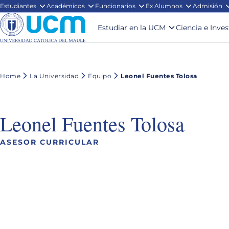
Estudiantes
Académicos
Funcionarios
Ex Alumnos
Admisión
Estudiar en la UCM
Ciencia e Inve
Home
La Universidad
Equipo
Leonel Fuentes Tolosa
Leonel Fuentes Tolosa
ASESOR CURRICULAR