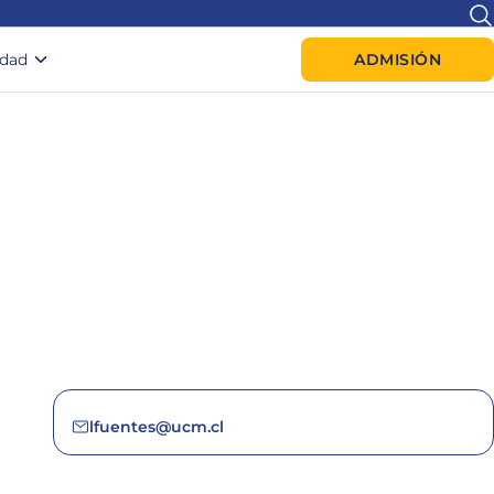
idad
ADMISIÓN
lfuentes@ucm.cl