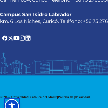
Carmen 684, Curicó. Teléfono: +56 75 276800
Campus San Isidro Labrador
km. 6 Los Niches, Curicó. Teléfono: +56 75 27
© 2026 Universidad Católica del Maule
|
Política de privacidad