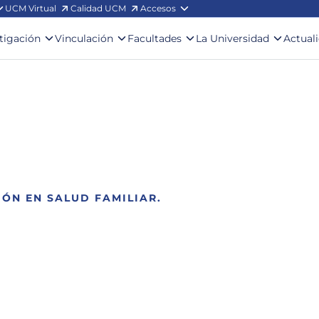
UCM Virtual
Calidad UCM
Accesos
stigación
Vinculación
Facultades
La Universidad
Actual
IÓN EN SALUD FAMILIAR.