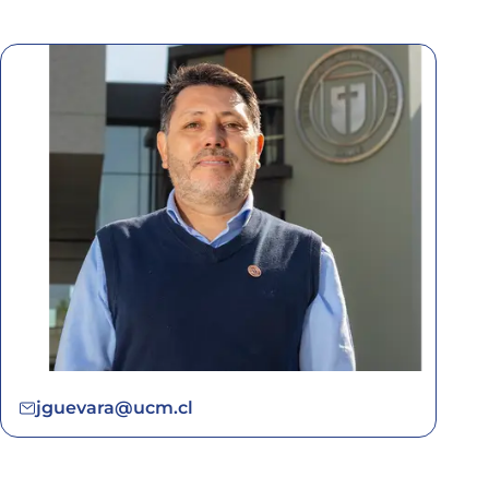
jguevara@ucm.cl