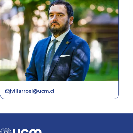
jvillarroel@ucm.cl