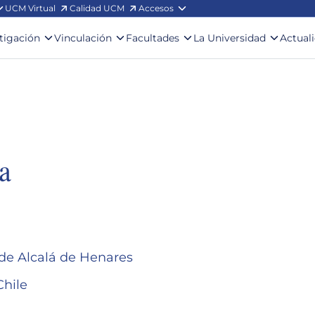
UCM Virtual
Calidad UCM
Accesos
stigación
Vinculación
Facultades
La Universidad
Actual
a
d de Alcalá de Henares
Chile