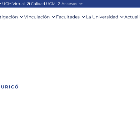
UCM Virtual
Calidad UCM
Accesos
stigación
Vinculación
Facultades
La Universidad
Actual
CURICÓ