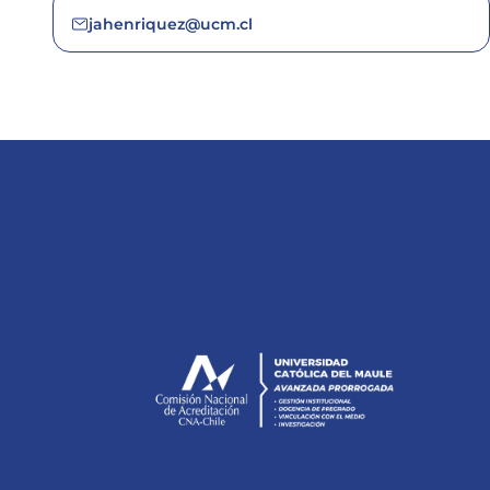
jahenriquez@ucm.cl