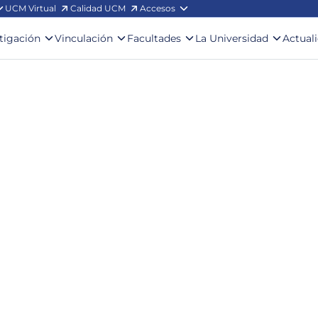
UCM Virtual
Calidad UCM
Accesos
stigación
Vinculación
Facultades
La Universidad
Actual