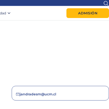
idad
ADMISIÓN
jandradesm@ucm.cl