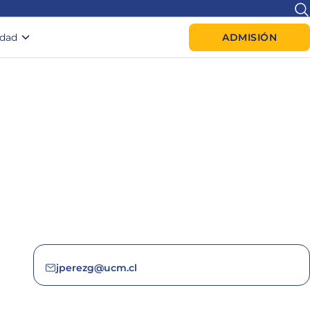
idad
ADMISIÓN
jperezg@ucm.cl