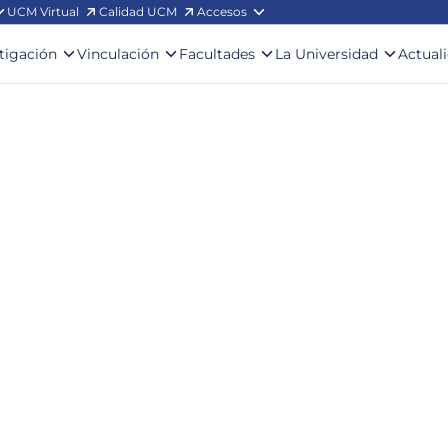
UCM Virtual
Calidad UCM
Accesos
stigación
Vinculación
Facultades
La Universidad
Actual