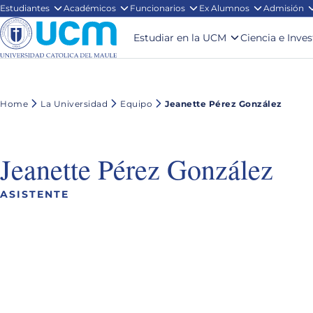
Estudiantes
Académicos
Funcionarios
Ex Alumnos
Admisión
Estudiar en la UCM
Ciencia e Inve
Home
La Universidad
Equipo
Jeanette Pérez González
Jeanette Pérez González
ASISTENTE