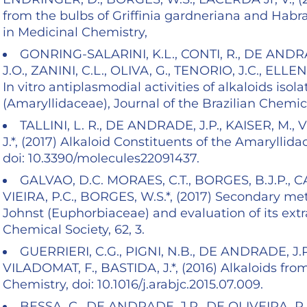
from the bulbs of Griffinia gardneriana and Habr
in Medicinal Chemistry,
GONRING-SALARINI, K.L., CONTI, R., DE ANDRAD
J.O., ZANINI, C.L., OLIVA, G., TENORIO, J.C., ELLEN
In vitro antiplasmodial activities of alkaloids iso
(Amaryllidaceae), Journal of the Brazilian Chemic
TALLINI, L. R., DE ANDRADE, J.P., KAISER, M., V
J.*, (2017) Alkaloid Constituents of the Amaryllid
doi: 10.3390/molecules22091437.
GALVAO, D.C. MORAES, C.T., BORGES, B.J.P., 
VIEIRA, P.C., BORGES, W.S.*, (2017) Secondary me
Johnst (Euphorbiaceae) and evaluation of its extra
Chemical Society, 62, 3.
GUERRIERI, C.G., PIGNI, N.B., DE ANDRADE, J.P
VILADOMAT, F., BASTIDA, J.*, (2016) Alkaloids fr
Chemistry, doi: 10.1016/j.arabjc.2015.07.009.
BESSA, C., DE ANDRADE, J.P., DE OLIVEIRA, R.