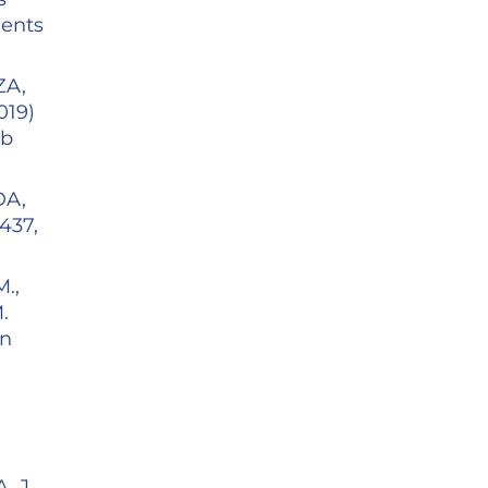
gents
ZA,
019)
ub
DA,
1437,
.,
.
an
 J.,