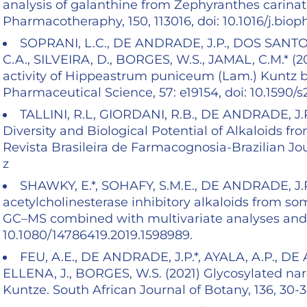
analysis of galanthine from Zephyranthes carinata
Pharmacotheraphy, 150, 113016, doi: 10.1016/j.biop
SOPRANI, L.C., DE ANDRADE, J.P., DOS SANTOS
C.A., SILVEIRA, D., BORGES, W.S., JAMAL, C.M.* (
activity of Hippeastrum puniceum (Lam.) Kuntz bu
Pharmaceutical Science, 57: e19154, doi: 10.159
TALLINI, R.L, GIORDANI, R.B., DE ANDRADE, J.P.,
Diversity and Biological Potential of Alkaloids 
Revista Brasileira de Farmacognosia-Brazilian Jo
z
SHAWKY, E.*, SOHAFY, S.M.E., DE ANDRADE, J.P.,
acetylcholinesterase inhibitory alkaloids from 
GC–MS combined with multivariate analyses and in
10.1080/14786419.2019.1598989.
FEU, A.E., DE ANDRADE, J.P.*, AYALA, A.P., DE
ELLENA, J., BORGES, W.S. (2021) Glycosylated na
Kuntze. South African Journal of Botany, 136, 30-