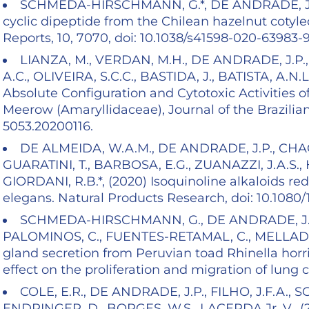
SCHMEDA-HIRSCHMANN, G.*, DE ANDRADE, J.P.
cyclic dipeptide from the Chilean hazelnut cotyle
Reports, 10, 7070, doi: 10.1038/s41598-020-63983-
LIANZA, M., VERDAN, M.H., DE ANDRADE, J.P., 
A.C., OLIVEIRA, S.C.C., BASTIDA, J., BATISTA, A.N.L.
Absolute Configuration and Cytotoxic Activities
Meerow (Amaryllidaceae), Journal of the Brazilian 
5053.20200116.
DE ALMEIDA, W.A.M., DE ANDRADE, J.P., CHACON
GUARATINI, T., BARBOSA, E.G., ZUANAZZI, J.A.S.,
GIORDANI, R.B.*, (2020) Isoquinoline alkaloids re
elegans. Natural Products Research, doi: 10.1080
SCHMEDA-HIRSCHMANN, G., DE ANDRADE, J.P.
PALOMINOS, C., FUENTES-RETAMAL, C., MELLADO, M
gland secretion from Peruvian toad Rhinella horr
effect on the proliferation and migration of lung c
COLE, E.R., DE ANDRADE, J.P., FILHO, J.F.A., S
ENDRINGER, D., BORGES, W.S., LACERDA Jr, V., (20