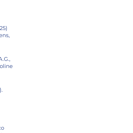
025)
ens,
.G.,
oline
.
co