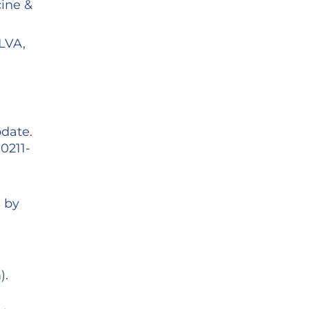
cine &
LVA,
pdate.
0211-
 by
).