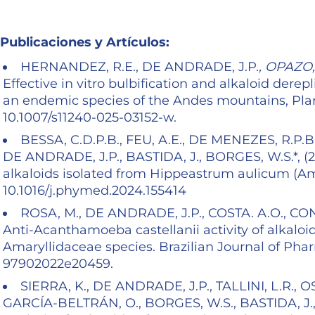
Publicaciones y Artículos:
HERNANDEZ, R.E., DE ANDRADE, J.P.
, OPAZO,
Effective in vitro bulbification and alkaloid der
an endemic species of the Andes mountains, Plant 
10.1007/s11240-025-03152-w.
BESSA, C.D.P.B., FEU, A.E., DE MENEZES, R.P.B.,
DE ANDRADE, J.P., BASTIDA, J., BORGES, W.S.*, (202
alkaloids isolated from Hippeastrum aulicum (Ama
10.1016/j.phymed.2024.155414
ROSA, M., DE ANDRADE, J.P., COSTA. A.O., CONTI
Anti-Acanthamoeba castellanii activity of alkaloi
Amaryllidaceae species. Brazilian Journal of Phar
97902022e20459.
SIERRA, K., DE ANDRADE, J.P., TALLINI, L.R., OS
GARCÍA-BELTRÁN, O., BORGES, W.S., BASTIDA, J., OS