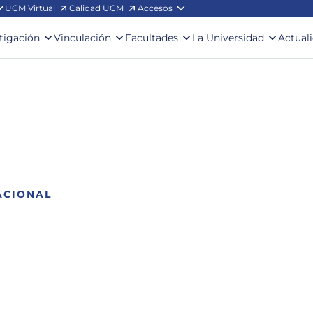
UCM Virtual
Calidad UCM
Accesos
stigación
Vinculación
Facultades
La Universidad
Actual
ACIONAL