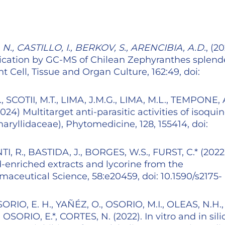
 N., CASTILLO, I., BERKOV, S., ARENCIBIA, A.D.
, (2
eplication by GC-MS of Chilean Zephyranthes splend
Cell, Tissue and Organ Culture, 162:49, doi:
 SCOTII, M.T., LIMA, J.M.G., LIMA, M.L., TEMPONE, A
4) Multitarget anti-parasitic activities of isoquin
ryllidaceae), Phytomedicine, 128, 155414, doi:
, R., BASTIDA, J., BORGES, W.S., FURST, C.* (2022)
d-enriched extracts and lycorine from the
maceutical Science, 58:e20459, doi: 10.1590/s2175-
ORIO, E. H., YAÑÉZ, O., OSORIO, M.I., OLEAS, N.H.,
ORIO, E.*, CORTES, N. (2022). In vitro and in sili