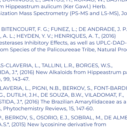
from Hippeastrum aulicum (Ker Gawl.) Herb.
ization Mass Spectrometry (PS-MS and LS-MS), Jo
; BITENCOURT, F. G.; FUNEZ, L.; DE ANDRADE, J. P.
A. L.; HEYDEN, Y. V.; HENRIQUES, A. T., (2016)
sterases Inhibitory Effects, as well as UPLC-DAD
rom Species of the Palicoureeae Tribe, Natural Pr
S-CLAVERIA, L., TALLINI, L.R., BORGES, W.S.,
IDA, J.*, (2016) New Alkaloids from Hippeastrum p
 99, 143-47.
AVERIA, L., PIGNI, N.B., BERKOV, S., FONT-BARDI
G., DUTILH, J.H., DE SOUZA, B.W., VILADOMAT, F.,
TIDA, J.*, (2016) The Brazilian Amaryllidaceae as a
s, Phytochemistry Reviews, 15, 147-60.
., BERKOV, S., OSORIO, E.J., SOBRAL, M., DE ALM
.S.*, (2015) New lycosinine derivative from