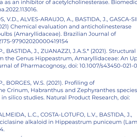
 as an inhibitor of acetylcholinesterase. Biomedi
ha.2022.113016.
, V.D., ALVES-ARAUJO, A., BASTIDA, J., GASCA-SI
2021) Chemical evaluation and anticholinesterase
lbs (Amaryllidaceae). Brazilian Journal of
0/s2175-97902020000419154
 BASTIDA, J., ZUANAZZI, J.A.S.* (2021). Structural
from the Genus Hippeastrum, Amaryllidaceae: An U
urnal of Pharmacognosy, doi: 10.1007/s43450-021-0
 BORGES, W.S. (2021). Profiling of
some Crinum, Habranthus and Zephyranthes species
 silico studies. Natural Product Research, doi:
 ALMEIDA, L.C., COSTA-LOTUFO, L.V., BASTIDA, J.,
rciclasine alkaloid in Hippeastrum puniceum (Lam
34.