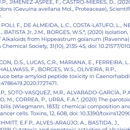
, JIMÉNEZ-ASPEE, F., CASTRO-MIERES, D., (2020
dons (Gevuina avellana Mol., Proteaceae), Scientif
9.
POLI, F., DE ALMEIDA, L.C., COSTA-LATUFO, L., N
, BATISTA Jr, J.M., BORGES, W.S.*, (2020) Isolation,
 of Alkaloids from Hippeastrum goianum (Ravenna)
Chemical Society, 31(10), 2135-45, doi: 10.21577/010
, D.S., LUCAS, C.R., MARIANA, E., FERREIRA, L.S
 HALLWASS, F., BORGES, W.S., OLIVEIRA, R.P.,
duce beta-amyloid peptide toxicity in Caenorhabdi
/14786419.2020.1727471.
, SOTO-VASQUEZ, M.R., ALVARADO-GARCÍA, P.A
., CORREA, P., URRA, F.A.*, (2020) The parotoi
ibilis (Wiegmann, 1833): chemical composition an
ancer cells. Toxins, 12, 608, doi: 10.3390/toxins120
CHMITT, E.F.P., ALVES-ARAÚJO, A., BASTIDA, J.,
19) Cytotoxic and genotoxic activities of alkaloid