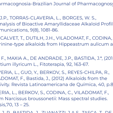
Farmacognosia-Brazilian Journal of Pharmacognosy
 J.P., TORRAS-CLAVERIA, L., BORGES, W. S.,
nalysis of Bioactive Amaryllidaceae Alkaloid Profil
unications, 9(8), 1081-86.
ALVET, T., DUTILH, J.H., VILADOMAT, F., CODINA, 
) Crinine-type alkaloids from Hippeastrum aulicum 
F., MAXIA A., DE ANDRADE, J.P., BASTIDA, J.*, (201
ium illyricum L., Fitoterapia, 92, 163-67.
RIA, L., GUO, Y., BERKOV, S., REYES-CHILPA, R.,
OMAT, F., Bastida, J., (2012) Alkaloids from the
vity. Revista Latinoamericana de Química, 40, p.
IA, L., BERKOV, S., CODINA, C., VILADOMAT, F.,
rom Narcissus broussonetii: Mass spectral studies.
s,70, 13 – 25.
 P., BASTIDA, J., ZUANAZZI, J.A.S., TASCA, T., DE