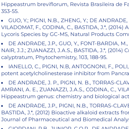
Hippeastrum breviflorum, Revista Brasileira de 
353-55.
GUO, Y.; PIGNI, N.B., ZHENG, Y.; DE ANDRADE,
VILADOMAT, F., CODINA, C., BASTIDA, J.*, (2014) A
Lycoris Species by GC-MS, Natural Products Comm
DE ANDRADE, J.P., GUO, Y., FONT-BARDIA, M., C
NAIR, J.J.; ZUANAZZI, J.A.S., BASTIDA, J.*, (2014
calyptratum, Phytochemistry, 103, 188-95.
IANELLO, C., PIGNI, N.B, ANTOGNONI, F., POLI, 
potent acetylcholinesterase inhibitor from Pancrat
DE ANDRADE, J. P., PIGNI, N. B., TORRAS-CLAVE
AMRANI, A. E., ZUANAZZI, J.A.S., CODINA, C., VILAD
Hippeastrum genus: chemistry and biological acti
DE ANDRADE, J.P., PIGNI, N.B., TORRAS-CLAVER
BASTIDA, J.*, (2012) Bioactive alkaloid extracts f
Journal of Pharmaceutical and Biomedical Analysi
GIORDANI, R.B., JUNIOR, C.O.R., DE ANDRADE, J.