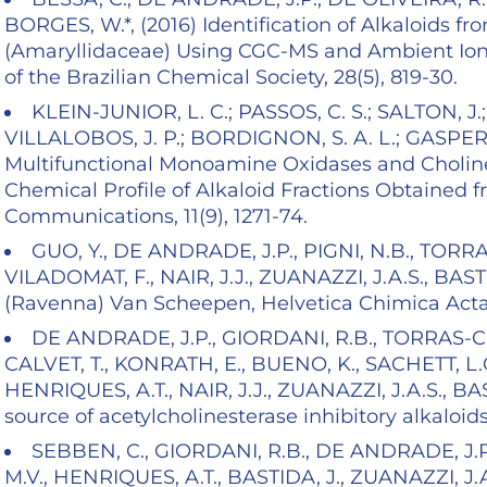
BORGES, W.*, (2016) Identification of Alkaloids 
(Amaryllidaceae) Using CGC-MS and Ambient Ion
of the Brazilian Chemical Society, 28(5), 819-30.
KLEIN-JUNIOR, L. C.; PASSOS, C. S.; SALTON, J.
VILLALOBOS, J. P.; BORDIGNON, S. A. L.; GASPER, 
Multifunctional Monoamine Oxidases and Choline
Chemical Profile of Alkaloid Fractions Obtained f
Communications, 11(9), 1271-74.
GUO, Y., DE ANDRADE, J.P., PIGNI, N.B., TORRA
VILADOMAT, F., NAIR, J.J., ZUANAZZI, J.A.S., BAST
(Ravenna) Van Scheepen, Helvetica Chimica Acta,
DE ANDRADE, J.P., GIORDANI, R.B., TORRAS-CL
CALVET, T., KONRATH, E., BUENO, K., SACHETT, L.
HENRIQUES, A.T., NAIR, J.J., ZUANAZZI, J.A.S., BAS
source of acetylcholinesterase inhibitory alkaloid
SEBBEN, C., GIORDANI, R.B., DE ANDRADE, J.P
M.V., HENRIQUES, A.T., BASTIDA, J., ZUANAZZI, J.A