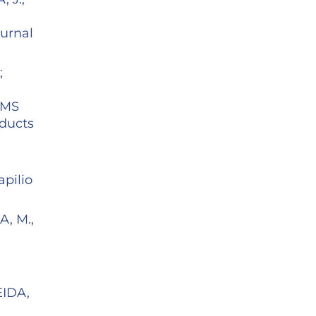
urnal
;
-MS
oducts
apilio
A, M.,
EIDA,