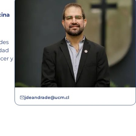
cina
ides
edad
cer y
jdeandrade@ucm.cl