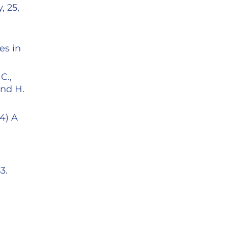
, 25,
es in
C.,
and H.
4) A
83.