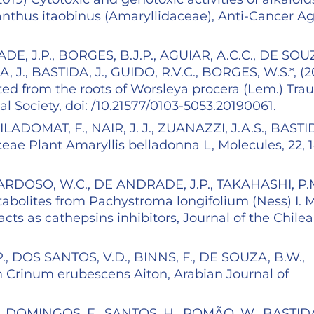
anthus itaobinus (Amaryllidaceae), Anti-Cancer A
E, J.P., BORGES, B.J.P., AGUIAR, A.C.C., DE SOU
A, J., BASTIDA, J., GUIDO, R.V.C., BORGES, W.S.*, (2
lated from the roots of Worsleya procera (Lem.) Tra
al Society, doi: /10.21577/0103-5053.20190061.
ILADOMAT, F., NAIR, J. J., ZUANAZZI, J.A.S., BASTI
aceae Plant Amaryllis belladonna L, Molecules, 22, 
CARDOSO, W.C., DE ANDRADE, J.P., TAKAHASHI, P.M
tabolites from Pachystroma longifolium (Ness) I. M
cts as cathepsins inhibitors, Journal of the Chile
., DOS SANTOS, V.D., BINNS, F., DE SOUZA, B.W.,
om Crinum erubescens Aiton, Arabian Journal of
, DOMINGOS, E., SANTOS, H., ROMÃO, W., BASTIDA,