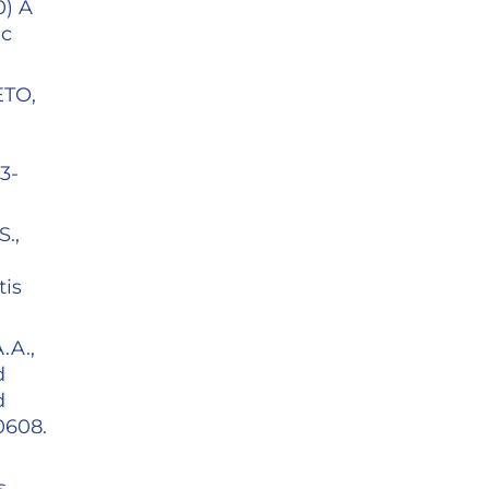
) A
ic
ETO,
3-
.,
tis
.A.,
d
d
90608.
s