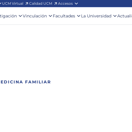
UCM Virtual
Calidad UCM
Accesos
stigación
Vinculación
Facultades
La Universidad
Actual
EDICINA FAMILIAR