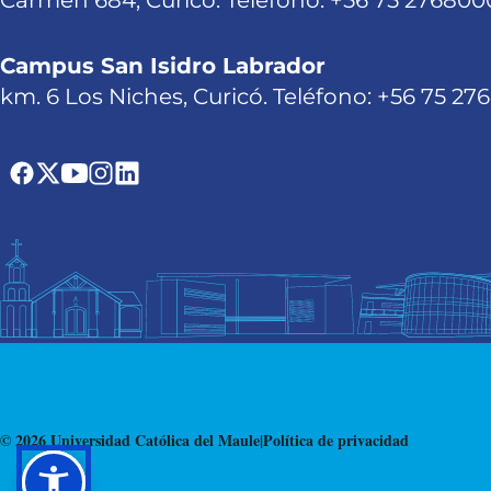
Carmen 684, Curicó. Teléfono: +56 75 276800
Campus San Isidro Labrador
km. 6 Los Niches, Curicó. Teléfono: +56 75 27
© 2026 Universidad Católica del Maule
|
Política de privacidad