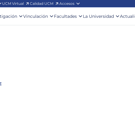
UCM Virtual
Calidad UCM
Accesos
stigación
Vinculación
Facultades
La Universidad
Actual
E