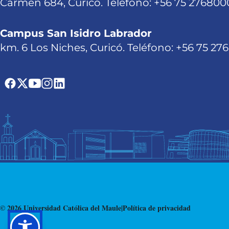
Carmen 684, Curicó. Teléfono: +56 75 276800
Campus San Isidro Labrador
km. 6 Los Niches, Curicó. Teléfono: +56 75 27
© 2026 Universidad Católica del Maule
|
Política de privacidad