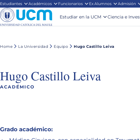
Estudiantes
Académicos
Funcionarios
Ex Alumnos
Admisión
Estudiar en la UCM
Ciencia e Inve
Home
La Universidad
Equipo
Hugo Castillo Leiva
Hugo Castillo Leiva
ACADÉMICO
Grado académico: