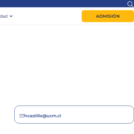
idad
ADMISIÓN
hcastillo@ucm.cl