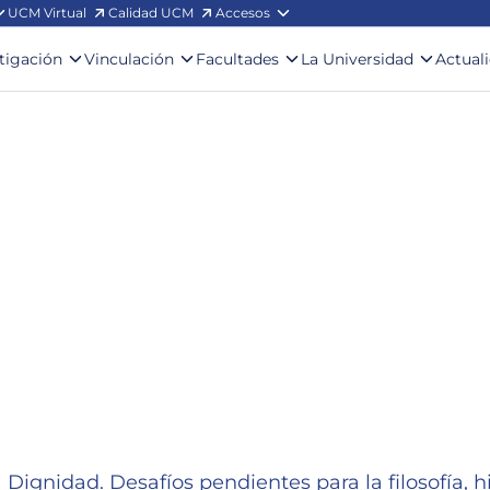
UCM Virtual
Calidad UCM
Accesos
stigación
Vinculación
Facultades
La Universidad
Actual
 Dignidad. Desafíos pendientes para la filosofía, hi