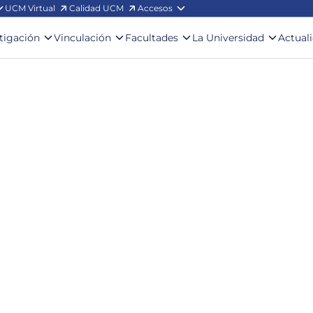
UCM Virtual
Calidad UCM
Accesos
stigación
Vinculación
Facultades
La Universidad
Actual