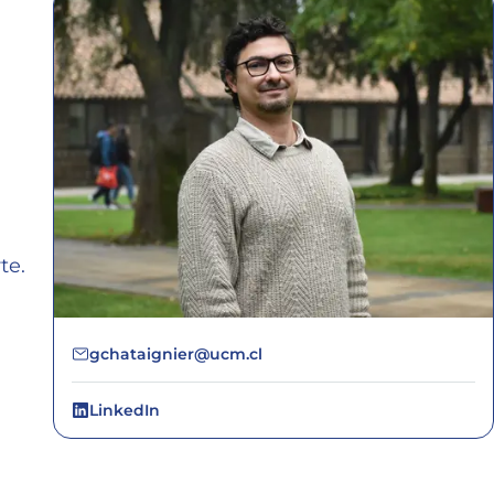
te.
gchataignier@ucm.cl
LinkedIn