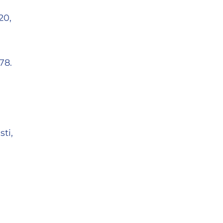
20,
.78.
ti,