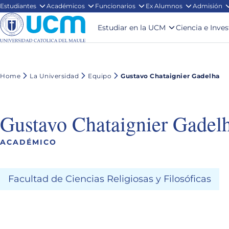
Estudiantes
Académicos
Funcionarios
Ex Alumnos
Admisión
Estudiar en la UCM
Ciencia e Inve
Home
La Universidad
Equipo
Gustavo Chataignier Gadelha
Gustavo Chataignier Gadel
ACADÉMICO
Facultad de Ciencias Religiosas y Filosóficas