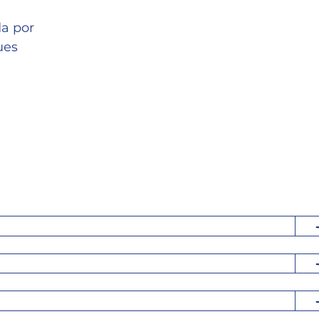
da por
ues