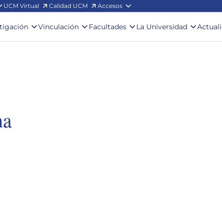
UCM Virtual
Calidad UCM
Accesos
stigación
Vinculación
Facultades
La Universidad
Actual
ha