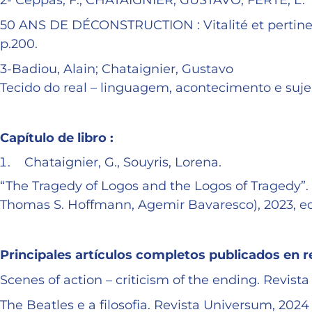
2- Ceppas, F.; CHATAIGNIER, GUSTAVO; FERTÉ, L.
50 ANS DE DÉCONSTRUCTION : Vitalité et pertinen
p.200.
3-Badiou, Alain; Chataignier, Gustavo
Tecido do real – linguagem, acontecimento e sujei
Capítulo de libro :
Chataignier, G., Souyris, Lorena.
“The Tragedy of Logos and the Logos of Tragedy”. In
Thomas S. Hoffmann, Agemir Bavaresco), 2023, edit
Principales artículos completos publicados en r
Scenes of action – criticism of the ending. Revist
The Beatles e a filosofia. Revista Universum, 2024