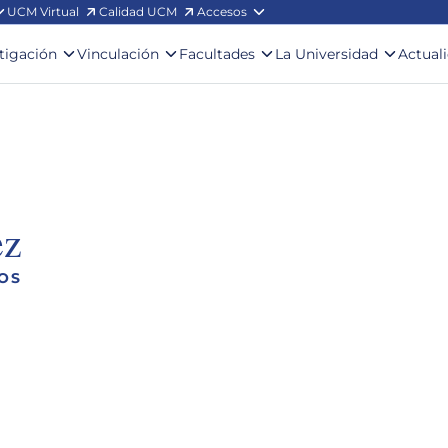
UCM Virtual
Calidad UCM
Accesos
stigación
Vinculación
Facultades
La Universidad
Actual
ez
IOS