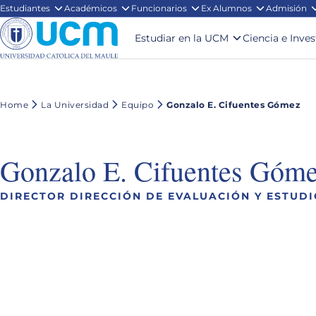
Estudiantes
Académicos
Funcionarios
Ex Alumnos
Admisión
Estudiar en la UCM
Ciencia e Inve
Home
La Universidad
Equipo
Gonzalo E. Cifuentes Gómez
Gonzalo E. Cifuentes Góm
DIRECTOR DIRECCIÓN DE EVALUACIÓN Y ESTUD