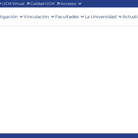
UCM Virtual
Calidad UCM
Accesos
stigación
Vinculación
Facultades
La Universidad
Actual