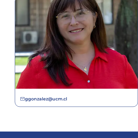
ggonzalez@ucm.cl