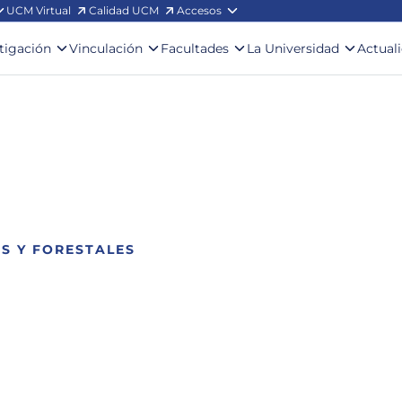
UCM Virtual
Calidad UCM
Accesos
stigación
Vinculación
Facultades
La Universidad
Actual
S Y FORESTALES