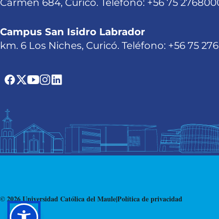
Carmen 684, Curicó. Teléfono: +56 75 276800
Campus San Isidro Labrador
km. 6 Los Niches, Curicó. Teléfono: +56 75 27
© 2026 Universidad Católica del Maule
|
Política de privacidad