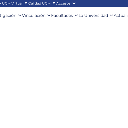
UCM Virtual
Calidad UCM
Accesos
stigación
Vinculación
Facultades
La Universidad
Actual