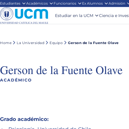
Estudiantes
Académicos
Funcionarios
Ex Alumnos
Admisión
Estudiar en la UCM
Ciencia e Inve
Home
La Universidad
Equipo
Gerson de la Fuente Olave
Gerson de la Fuente Olave
ACADÉMICO
Grado académico: