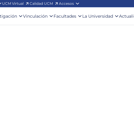
UCM Virtual
Calidad UCM
Accesos
stigación
Vinculación
Facultades
La Universidad
Actual