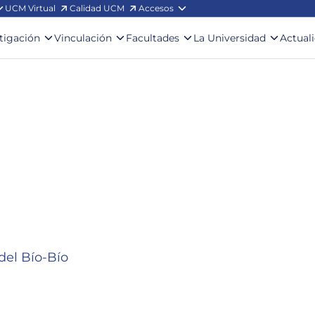
UCM Virtual
Calidad UCM
Accesos
stigación
Vinculación
Facultades
La Universidad
Actual
d del Bío-Bío