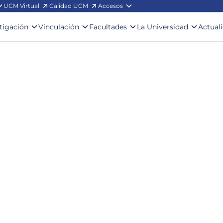
UCM Virtual
Calidad UCM
Accesos
stigación
Vinculación
Facultades
La Universidad
Actual