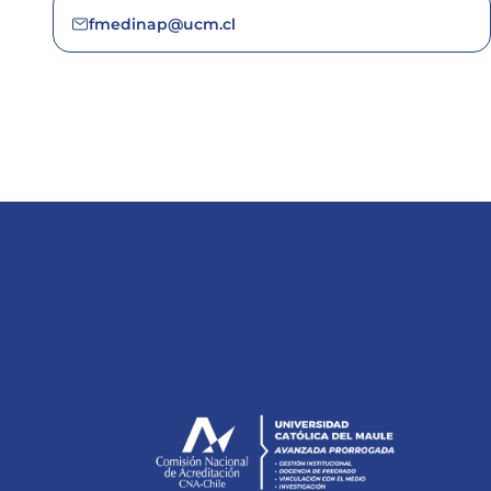
fmedinap@ucm.cl