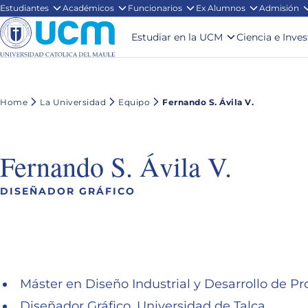
Estudiantes
Académicos
Funcionarios
Ex Alumnos
Admisión
Estudiar en la UCM
Ciencia e Inve
Home
La Universidad
Equipo
Fernando S. Ávila V.
Fernando S. Ávila V.
DISEÑADOR GRÁFICO
Máster en Diseño Industrial y Desarrollo de P
Diseñador Gráfico, Universidad de Talca