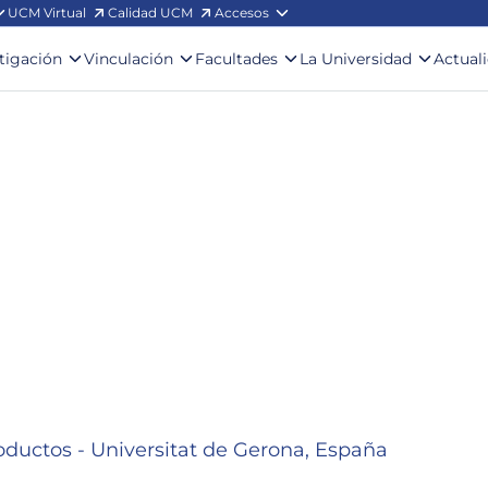
UCM Virtual
Calidad UCM
Accesos
stigación
Vinculación
Facultades
La Universidad
Actual
roductos - Universitat de Gerona, España