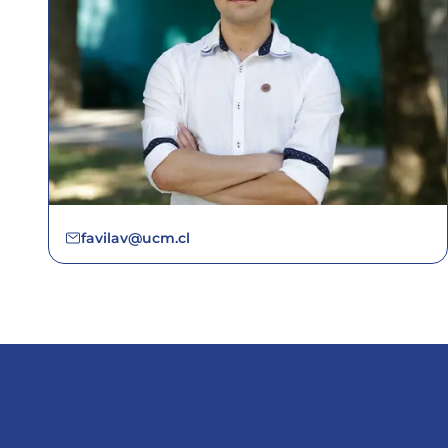
favilav@ucm.cl