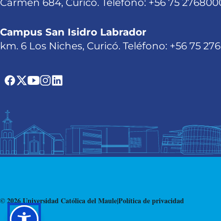
Carmen 684, Curicó. Teléfono: +56 75 276800
Campus San Isidro Labrador
km. 6 Los Niches, Curicó. Teléfono: +56 75 27
© 2026 Universidad Católica del Maule
|
Política de privacidad