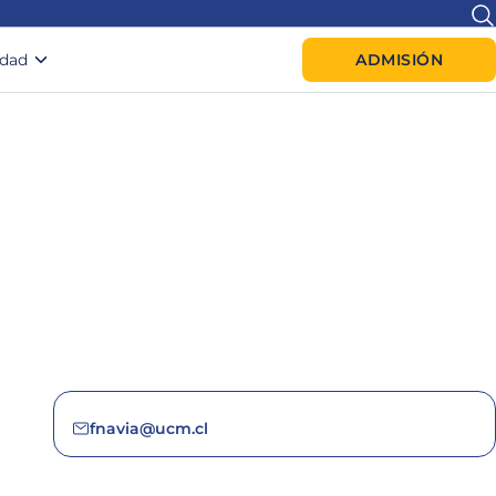
idad
ADMISIÓN
fnavia@ucm.cl