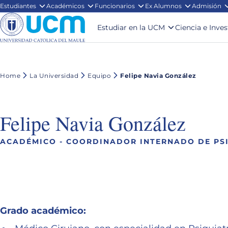
Estudiantes
Académicos
Funcionarios
Ex Alumnos
Admisión
Estudiar en la UCM
Ciencia e Inve
Home
La Universidad
Equipo
Felipe Navia González
Felipe Navia González
ACADÉMICO - COORDINADOR INTERNADO DE PS
Grado académico: