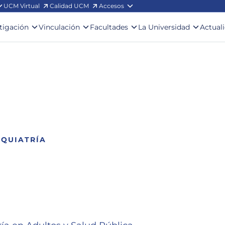
UCM Virtual
Calidad UCM
Accesos
stigación
Vinculación
Facultades
La Universidad
Actual
IQUIATRÍA