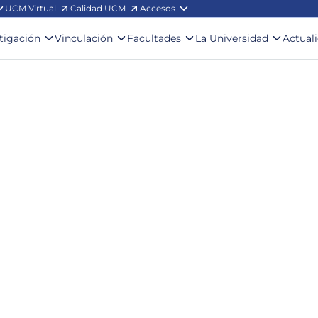
UCM Virtual
Calidad UCM
Accesos
stigación
Vinculación
Facultades
La Universidad
Actual