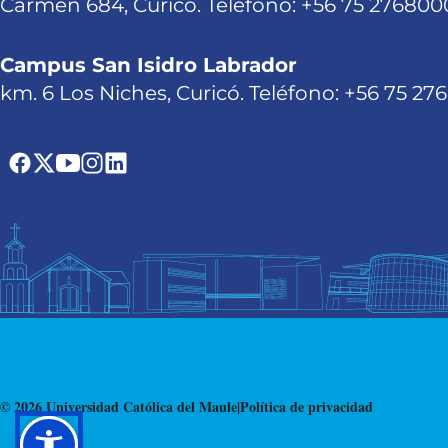
Carmen 684, Curicó. Teléfono: +56 75 276800
Campus San Isidro Labrador
km. 6 Los Niches, Curicó. Teléfono: +56 75 27
© 2026 Universidad Católica del Maule
|
Política de privacidad