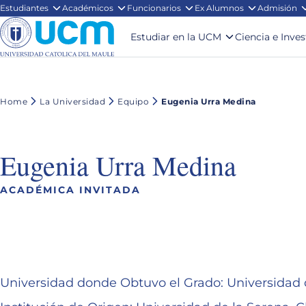
Estudiantes
Académicos
Funcionarios
Ex Alumnos
Admisión
Estudiar en la UCM
Ciencia e Inve
Home
La Universidad
Equipo
Eugenia Urra Medina
Eugenia Urra Medina
ACADÉMICA INVITADA
Universidad donde Obtuvo el Grado: Universid