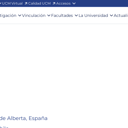
UCM Virtual
Calidad UCM
Accesos
stigación
Vinculación
Facultades
La Universidad
Actual
ad de Alberta, España