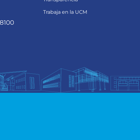
Trabaja en la UCM
68100