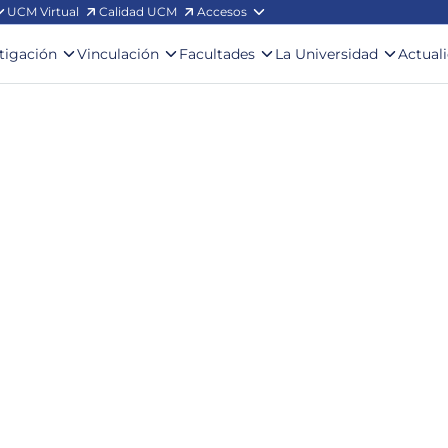
UCM Virtual
Calidad UCM
Accesos
stigación
Vinculación
Facultades
La Universidad
Actual