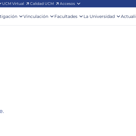
UCM Virtual
Calidad UCM
Accesos
stigación
Vinculación
Facultades
La Universidad
Actual
e.