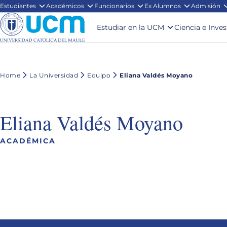
Estudiantes
Académicos
Funcionarios
Ex Alumnos
Admisión
Estudiar en la UCM
Ciencia e Inve
Home
La Universidad
Equipo
Eliana Valdés Moyano
Eliana Valdés Moyano
ACADÉMICA