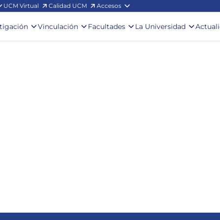
UCM Virtual
Calidad UCM
Accesos
stigación
Vinculación
Facultades
La Universidad
Actual