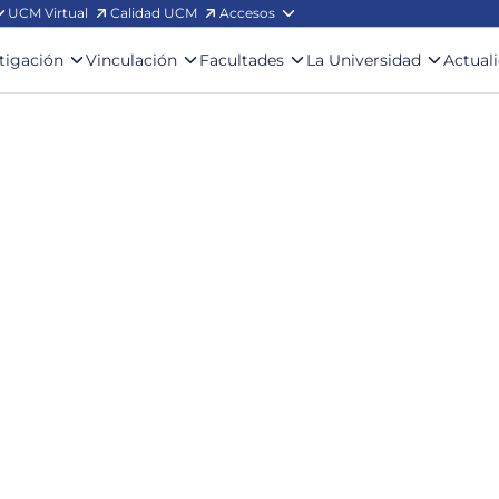
UCM Virtual
Calidad UCM
Accesos
stigación
Vinculación
Facultades
La Universidad
Actual