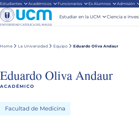
Estudiantes
Académicos
Funcionarios
Ex Alumnos
Admisión
Estudiar en la UCM
Ciencia e Inve
Home
La Universidad
Equipo
Eduardo Oliva Andaur
Eduardo Oliva Andaur
ACADÉMICO
Facultad de Medicina