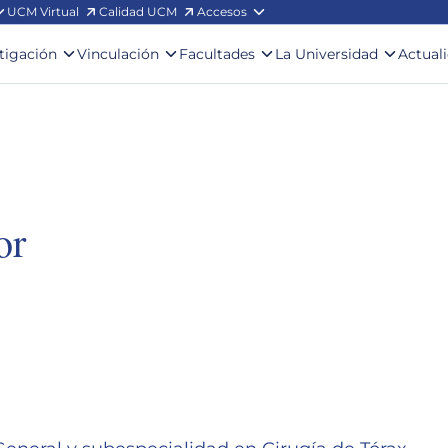
UCM Virtual
Calidad UCM
Accesos
stigación
Vinculación
Facultades
La Universidad
Actual
or