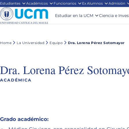
Estudiantes
Académicos
Funcionarios
Ex Alumnos
Admisión
Estudiar en la UCM
Ciencia e Inve
Home
La Universidad
Equipo
Dra. Lorena Pérez Sotomayor
Dra. Lorena Pérez Sotomay
ACADÉMICA
Grado académico: