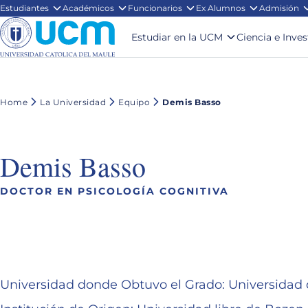
Estudiantes
Académicos
Funcionarios
Ex Alumnos
Admisión
Estudiar en la UCM
Ciencia e Inve
Home
La Universidad
Equipo
Demis Basso
Demis Basso
DOCTOR EN PSICOLOGÍA COGNITIVA
Universidad donde Obtuvo el Grado: Universidad