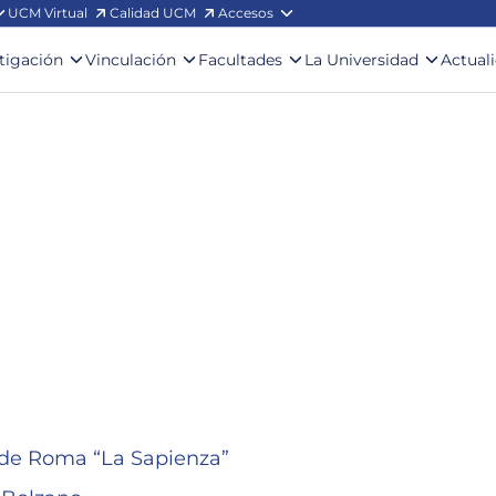
UCM Virtual
Calidad UCM
Accesos
stigación
Vinculación
Facultades
La Universidad
Actual
 de Roma “La Sapienza”