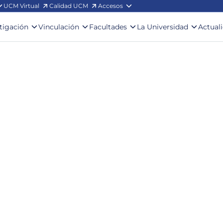
UCM Virtual
Calidad UCM
Accesos
stigación
Vinculación
Facultades
La Universidad
Actual