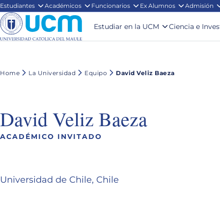
Estudiantes
Académicos
Funcionarios
Ex Alumnos
Admisión
Estudiar en la UCM
Ciencia e Inve
Home
La Universidad
Equipo
David Veliz Baeza
David Veliz Baeza
ACADÉMICO INVITADO
Universidad de Chile, Chile