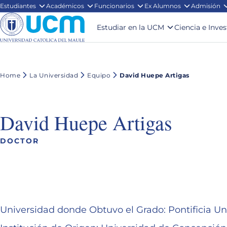
Estudiantes
Académicos
Funcionarios
Ex Alumnos
Admisión
Estudiar en la UCM
Ciencia e Inve
Home
La Universidad
Equipo
David Huepe Artigas
David Huepe Artigas
DOCTOR
Universidad donde Obtuvo el Grado: Pontificia Un