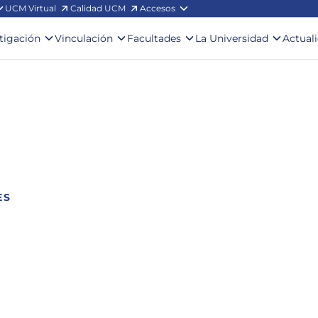
UCM Virtual
Calidad UCM
Accesos
stigación
Vinculación
Facultades
La Universidad
Actual
ES