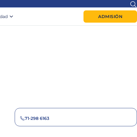
idad
ADMISIÓN
71-298 6163