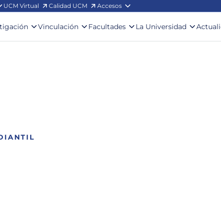
UCM Virtual
Calidad UCM
Accesos
stigación
Vinculación
Facultades
La Universidad
Actual
DIANTIL