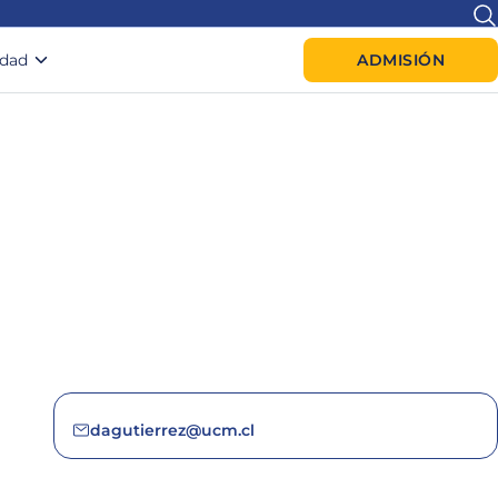
idad
ADMISIÓN
dagutierrez@ucm.cl