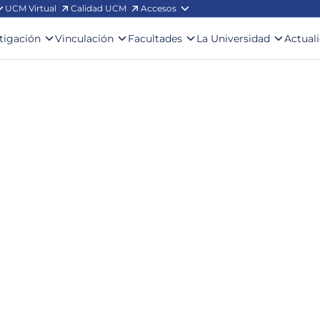
UCM Virtual
Calidad UCM
Accesos
stigación
Vinculación
Facultades
La Universidad
Actual