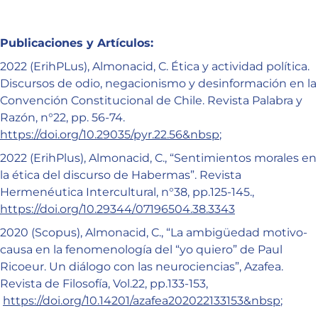
Publicaciones y Artículos:
2022 (ErihPLus), Almonacid, C. Ética y actividad política.
Discursos de odio, negacionismo y desinformación en la
Convención Constitucional de Chile. Revista Palabra y
Razón, n°22, pp. 56-74.
https://doi.org/10.29035/pyr.22.56&nbsp
;
2022 (ErihPlus), Almonacid, C., “Sentimientos morales en
la ética del discurso de Habermas”. Revista
Hermenéutica Intercultural, n°38, pp.125-145.,
https://doi.org/10.29344/07196504.38.3343
2020 (Scopus), Almonacid, C., “La ambigüedad motivo-
causa en la fenomenología del “yo quiero” de Paul
Ricoeur. Un diálogo con las neurociencias”, Azafea.
Revista de Filosofía, Vol.22, pp.133-153,
https://doi.org/10.14201/azafea202022133153&nbsp
;